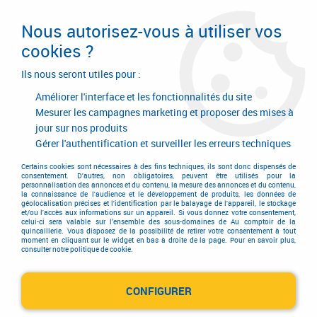
Livraison en 24/48H. Livraison offerte dès
95€ d'achat sur le site* Paiement en 4x
Nous autorisez-vous à utiliser vos
avec Paypal
cookies ?
0
Ils nous seront utiles pour :
Améliorer l'interface et les fonctionnalités du site
Mesurer les campagnes marketing et proposer des mises à
jour sur nos produits
Accueil
>
Quincaillerie d'agencement et d'ameublement
>
Garniture de meuble
>
Garniture contemporaine
>
Gérer l'authentification et surveiller les erreurs techniques
Collection poignée / bouton contemporaine
>
Bouton Memphis
Certains cookies sont nécessaires à des fins techniques, ils sont donc dispensés de
consentement. D'autres, non obligatoires, peuvent être utilisés pour la
personnalisation des annonces et du contenu, la mesure des annonces et du contenu,
la connaissance de l'audience et le développement de produits, les données de
géolocalisation précises et l'identification par le balayage de l'appareil, le stockage
et/ou l'accès aux informations sur un appareil. Si vous donnez votre consentement,
celui-ci sera valable sur l’ensemble des sous-domaines de Au comptoir de la
quincaillerie. Vous disposez de la possibilité de retirer votre consentement à tout
moment en cliquant sur le widget en bas à droite de la page. Pour en savoir plus,
consulter notre politique de cookie.
CONFIGURER