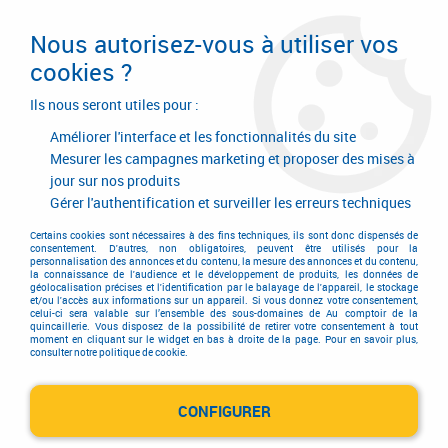
Livraison en 24/48H. Livraison offerte dès
95€ d'achat sur le site* Paiement en 4x
Nous autorisez-vous à utiliser vos
avec Paypal
cookies ?
0
Ils nous seront utiles pour :
Améliorer l'interface et les fonctionnalités du site
Mesurer les campagnes marketing et proposer des mises à
jour sur nos produits
Accueil
>
Quincaillerie d'agencement et d'ameublement
>
Garniture de meuble
>
Garniture contemporaine
>
Bouton contemporain
Gérer l'authentification et surveiller les erreurs techniques
>
Bouton contemporain tirette Swing
Certains cookies sont nécessaires à des fins techniques, ils sont donc dispensés de
consentement. D'autres, non obligatoires, peuvent être utilisés pour la
personnalisation des annonces et du contenu, la mesure des annonces et du contenu,
la connaissance de l'audience et le développement de produits, les données de
géolocalisation précises et l'identification par le balayage de l'appareil, le stockage
et/ou l'accès aux informations sur un appareil. Si vous donnez votre consentement,
celui-ci sera valable sur l’ensemble des sous-domaines de Au comptoir de la
quincaillerie. Vous disposez de la possibilité de retirer votre consentement à tout
moment en cliquant sur le widget en bas à droite de la page. Pour en savoir plus,
consulter notre politique de cookie.
CONFIGURER