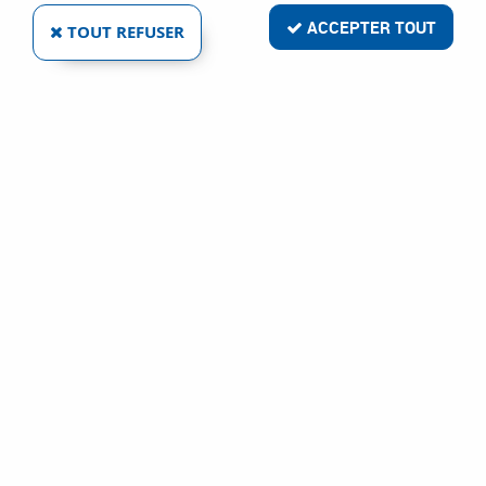
COULISSE
Ref :
982
ACCEPTER TOUT
TOUT REFUSER
116,02 €
VOIR LE PRODUIT
DORMA
TS 72 - CORPS SEUL
Ref :
986
163,52 €
VOIR LE PRODUIT