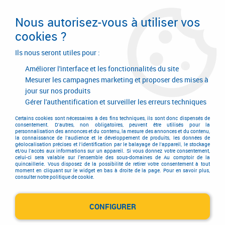
Livraison en 24/48H. Livraison offerte dès
95€ d'achat sur le site* Paiement en 4x
Nous autorisez-vous à utiliser vos
avec Paypal
cookies ?
0
Ils nous seront utiles pour :
Améliorer l'interface et les fonctionnalités du site
Mesurer les campagnes marketing et proposer des mises à
jour sur nos produits
Accueil
>
boutique verte
Gérer l'authentification et surveiller les erreurs techniques
boutique verte
Certains cookies sont nécessaires à des fins techniques, ils sont donc dispensés de
consentement. D'autres, non obligatoires, peuvent être utilisés pour la
personnalisation des annonces et du contenu, la mesure des annonces et du contenu,
la connaissance de l'audience et le développement de produits, les données de
géolocalisation précises et l'identification par le balayage de l'appareil, le stockage
et/ou l'accès aux informations sur un appareil. Si vous donnez votre consentement,
celui-ci sera valable sur l’ensemble des sous-domaines de Au comptoir de la
quincaillerie. Vous disposez de la possibilité de retirer votre consentement à tout
moment en cliquant sur le widget en bas à droite de la page. Pour en savoir plus,
consulter notre politique de cookie.
CONFIGURER
DORMA
FERME - PORTE TS 90 IMPULSE - CORPS ET BRAS À