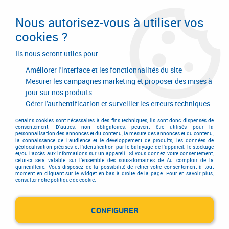
Livraison en 24/48H. Livraison offerte dès
95€ d'achat sur le site* Paiement en 4x
Nous autorisez-vous à utiliser vos
avec Paypal
cookies ?
0
Ils nous seront utiles pour :
Améliorer l'interface et les fonctionnalités du site
Mesurer les campagnes marketing et proposer des mises à
jour sur nos produits
Accueil
>
Quincaillerie d'agencement et d'ameublement
>
Tiroir
>
Coulisse invisible pour tiroir bois
>
Coulisse Blum MOVENTO - TIP-ON
>
Gérer l'authentification et surveiller les erreurs techniques
Boîtier accouplement pour MOVENTO
Certains cookies sont nécessaires à des fins techniques, ils sont donc dispensés de
consentement. D'autres, non obligatoires, peuvent être utilisés pour la
personnalisation des annonces et du contenu, la mesure des annonces et du contenu,
la connaissance de l'audience et le développement de produits, les données de
géolocalisation précises et l'identification par le balayage de l'appareil, le stockage
et/ou l'accès aux informations sur un appareil. Si vous donnez votre consentement,
celui-ci sera valable sur l’ensemble des sous-domaines de Au comptoir de la
quincaillerie. Vous disposez de la possibilité de retirer votre consentement à tout
moment en cliquant sur le widget en bas à droite de la page. Pour en savoir plus,
consulter notre politique de cookie.
CONFIGURER