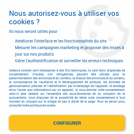
Livraison en 24/48H. Livraison offerte dès
95€ d'achat sur le site* Paiement en 4x
Nous autorisez-vous à utiliser vos
avec Paypal
cookies ?
0
Ils nous seront utiles pour :
Améliorer l'interface et les fonctionnalités du site
Mesurer les campagnes marketing et proposer des mises à
jour sur nos produits
Accueil
>
Equipements d'atelier et de chantier
>
Manutention
>
Rangement
>
Mallette - organiseur
>
Boîte à outils kit malette + malette
Gérer l'authentification et surveiller les erreurs techniques
2 tiroirs - Tstak
Certains cookies sont nécessaires à des fins techniques, ils sont donc dispensés de
consentement. D'autres, non obligatoires, peuvent être utilisés pour la
personnalisation des annonces et du contenu, la mesure des annonces et du contenu,
la connaissance de l'audience et le développement de produits, les données de
géolocalisation précises et l'identification par le balayage de l'appareil, le stockage
et/ou l'accès aux informations sur un appareil. Si vous donnez votre consentement,
celui-ci sera valable sur l’ensemble des sous-domaines de Au comptoir de la
quincaillerie. Vous disposez de la possibilité de retirer votre consentement à tout
moment en cliquant sur le widget en bas à droite de la page. Pour en savoir plus,
consulter notre politique de cookie.
CONFIGURER