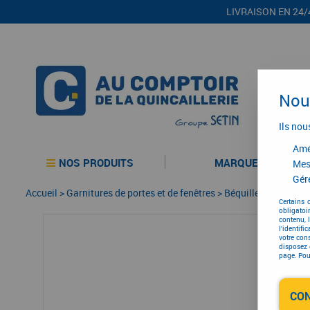
LIVRAISON EN 24/
Nous
Ils nou
Amél
NOS PRODUITS
MARQUES
Mes
Gére
Accueil
>
Garnitures de portes et de fenêtres
>
Béquille double
>
Bé
Certains 
obligatoi
contenu, 
l'identifi
votre con
disposez 
page. Pour
CO