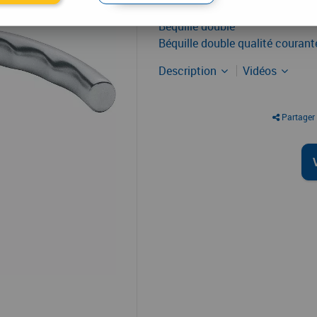
Béquille double
Béquille double qualité courant
Description
Vidéos
Partager