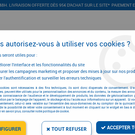
48H. LIVRAISON OFFERTE DÈS 95€ D'ACHAT SUR LE SITE* PAIEMENT 
 autorisez-vous à utiliser vos cookies ?
s seront utiles pour :
iorer l'interface et les fonctionnalités du site
CONFIGURATEURS
PROMOTIONS
urer les campagnes marketing et proposer des mises à jour sur nos prod
r l'authentification et surveiller les erreurs techniques
quille double
>
Béquille double qualité courante
>
Béquille double quali
cookies sont nécessaires à des fins techniques, ils sont donc dispensés de consentement. D'a
res, peuvent être utilisés pour la personnalisation des annonces et du contenu, la mesure des anno
la connaissance de l'audience et le développement de produits, les données de géolocalisation p
cation par le balayage de l'appareil, le stockage et/ou l'accès aux informations sur un appareil. Si 
sentement, celui-ci sera valable sur l’ensemble des sous-domaines de Au comptoir de la quincaill
de la possibilité de retirer votre consentement à tout moment en cliquant sur le widget en bas à dr
BÉQUILLE DOUBLE QUA
 en savoir plus, consulter notre politique de cookie.
Réf. :
5360
ACCEPTER T
NFIGURER
TOUT REFUSER
22
,
51
€
T
À partir de