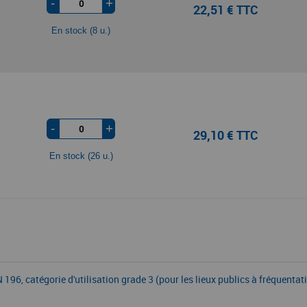
-
+
22,51 € TTC
En stock (8 u.)
-
+
29,10 € TTC
En stock (26 u.)
 196, catégorie d'utilisation grade 3 (pour les lieux publics à fréquenta