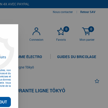
EN 4X AVEC PAYPAL
Nous contacter
|
Retour SAV
0
0
Connexion
Favoris
Mon panier
LA GAMME ÉLECTRO
GUIDES DU BRICOLAGE
uits
té courante ligne Tôkyô
utres, non
nces et du
récises et
vous donnez
erie. Vous
oite de la
LITÉ COURANTE LIGNE TÔKYÔ
OUT
TC