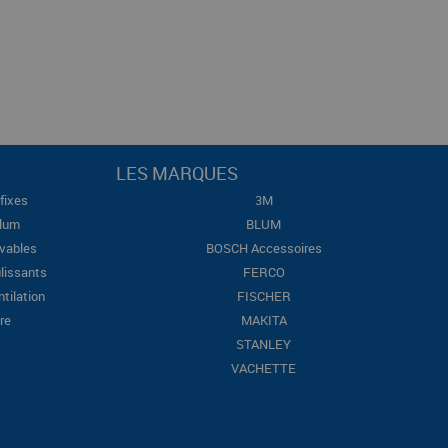
LES MARQUES
fixes
3M
Blum
BLUM
evables
BOSCH Accessoires
lissants
FERCO
ntilation
FISCHER
re
MAKITA
STANLEY
VACHETTE