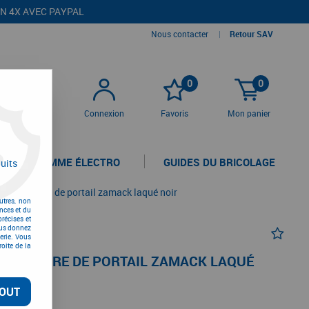
EN 4X AVEC PAYPAL
Nous contacter
|
Retour SAV
0
0
Connexion
Favoris
Mon panier
LA GAMME ÉLECTRO
GUIDES DU BRICOLAGE
uits
 pour serrure de portail zamack laqué noir
utres, non
nces et du
récises et
vous donnez
erie. Vous
oite de la
R SERRURE DE PORTAIL ZAMACK LAQUÉ
OUT