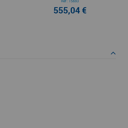
Ref :
15693
555,04 €