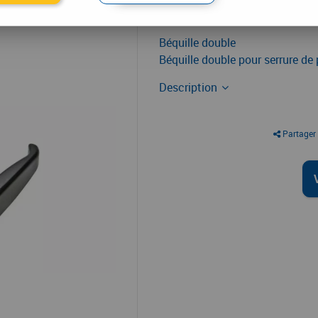
13
,
10
€
T
À partir de
Béquille double
Béquille double pour serrure de 
Description
Partager