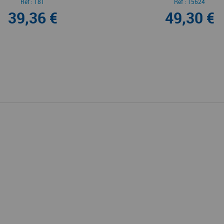
SUR RAIL
Ref :
181
Ref :
15624
39,36 €
49,30 €