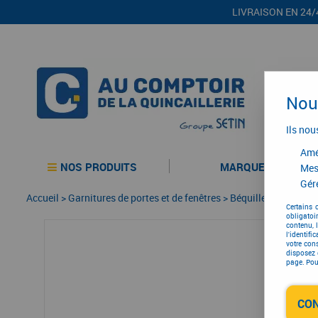
LIVRAISON EN 24/
Nous
Ils nou
Amél
NOS PRODUITS
MARQUES
Mes
Gére
Accueil
>
Garnitures de portes et de fenêtres
>
Béquille double
>
Bé
Certains 
obligatoi
contenu, 
l'identifi
votre con
disposez 
page. Pour
CO