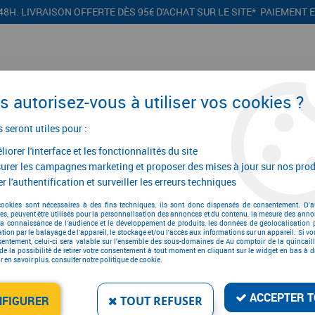
48H. LIVRAISON OFFERTE DÈS 95€ D'ACHAT SUR LE SITE* PAIEMENT 
 autorisez-vous à utiliser vos cookies ?
s seront utiles pour :
iorer l'interface et les fonctionnalités du site
CONFIGURATEURS
PROMOTIONS
urer les campagnes marketing et proposer des mises à jour sur nos prod
r l'authentification et surveiller les erreurs techniques
quille double
>
Béquille double pour serrure de portail
>
Béquille double
cookies sont nécessaires à des fins techniques, ils sont donc dispensés de consentement. D'a
res, peuvent être utilisés pour la personnalisation des annonces et du contenu, la mesure des anno
la connaissance de l'audience et le développement de produits, les données de géolocalisation p
cation par le balayage de l'appareil, le stockage et/ou l'accès aux informations sur un appareil. Si 
sentement, celui-ci sera valable sur l’ensemble des sous-domaines de Au comptoir de la quincaill
de la possibilité de retirer votre consentement à tout moment en cliquant sur le widget en bas à dr
 en savoir plus, consulter notre politique de cookie.
BÉQUILLE DOUBLE POU
NOIR
ACCEPTER T
Réf. :
5367
NFIGURER
TOUT REFUSER