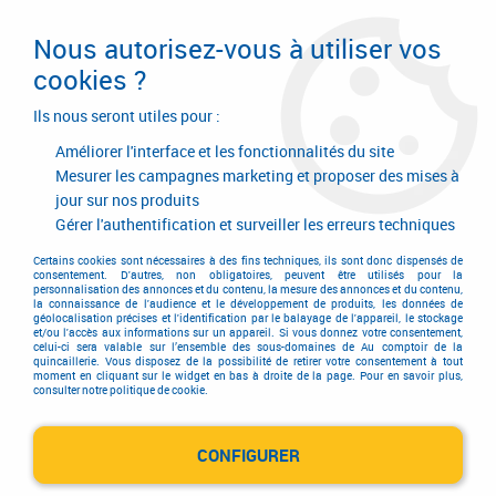
Livraison en 24/48H. Livraison offerte dès
95€ d'achat sur le site* Paiement en 4x
Nous autorisez-vous à utiliser vos
avec Paypal
cookies ?
0
Ils nous seront utiles pour :
Améliorer l'interface et les fonctionnalités du site
Mesurer les campagnes marketing et proposer des mises à
jour sur nos produits
Accueil
>
Consommables
>
Abrasif
>
Abrasif
>
Bande courte
>
Bande
abrasive 2921 Siawood
Gérer l'authentification et surveiller les erreurs techniques
Certains cookies sont nécessaires à des fins techniques, ils sont donc dispensés de
consentement. D'autres, non obligatoires, peuvent être utilisés pour la
personnalisation des annonces et du contenu, la mesure des annonces et du contenu,
la connaissance de l'audience et le développement de produits, les données de
géolocalisation précises et l'identification par le balayage de l'appareil, le stockage
et/ou l'accès aux informations sur un appareil. Si vous donnez votre consentement,
celui-ci sera valable sur l’ensemble des sous-domaines de Au comptoir de la
quincaillerie. Vous disposez de la possibilité de retirer votre consentement à tout
moment en cliquant sur le widget en bas à droite de la page. Pour en savoir plus,
consulter notre politique de cookie.
CONFIGURER