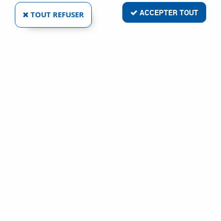
ACCEPTER TOUT
TOUT REFUSER
BAC À MORTIER
Réf. :
44315
385
,
68
€
TTC
Outil de maçon
Bac à mortier