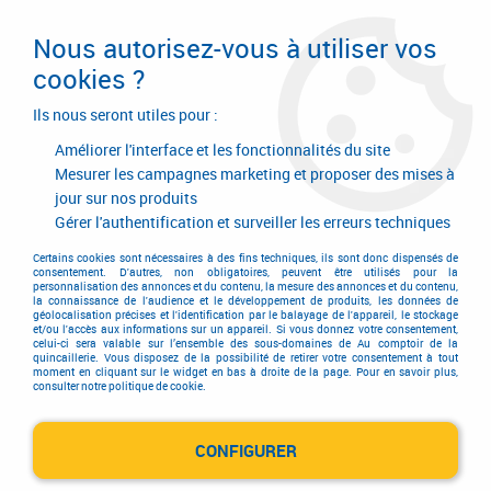
Livraison en 24/48H. Livraison offerte dès
95€ d'achat sur le site* Paiement en 4x
Nous autorisez-vous à utiliser vos
avec Paypal
cookies ?
0
Ils nous seront utiles pour :
Améliorer l'interface et les fonctionnalités du site
Mesurer les campagnes marketing et proposer des mises à
jour sur nos produits
Accueil
>
Outillage à main
>
Outils à main
>
Outil de maçon
>
Bac à mortier
>
Bac à mortier
Gérer l'authentification et surveiller les erreurs techniques
Certains cookies sont nécessaires à des fins techniques, ils sont donc dispensés de
consentement. D'autres, non obligatoires, peuvent être utilisés pour la
personnalisation des annonces et du contenu, la mesure des annonces et du contenu,
la connaissance de l'audience et le développement de produits, les données de
géolocalisation précises et l'identification par le balayage de l'appareil, le stockage
et/ou l'accès aux informations sur un appareil. Si vous donnez votre consentement,
celui-ci sera valable sur l’ensemble des sous-domaines de Au comptoir de la
quincaillerie. Vous disposez de la possibilité de retirer votre consentement à tout
moment en cliquant sur le widget en bas à droite de la page. Pour en savoir plus,
consulter notre politique de cookie.
CONFIGURER