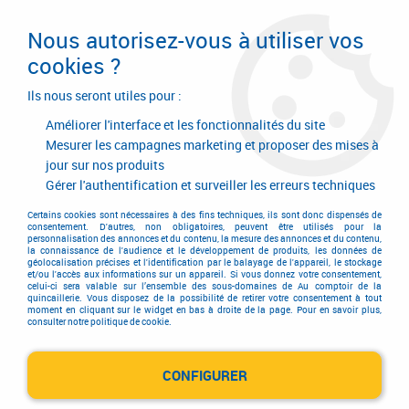
Livraison en 24/48H. Livraison offerte dès
95€ d'achat sur le site* Paiement en 4x
Nous autorisez-vous à utiliser vos
avec Paypal
cookies ?
0
Ils nous seront utiles pour :
Améliorer l'interface et les fonctionnalités du site
Mesurer les campagnes marketing et proposer des mises à
jour sur nos produits
Accueil
>
Quincaillerie générale de bâtiment
>
Accessoires pour volets, portails et portes de garage
>
Gérer l'authentification et surveiller les erreurs techniques
Ferrure de volets et portails
>
Arrêt de volets pour persienne
>
Arrêt de
volets pour persienne a bossage
Certains cookies sont nécessaires à des fins techniques, ils sont donc dispensés de
consentement. D'autres, non obligatoires, peuvent être utilisés pour la
personnalisation des annonces et du contenu, la mesure des annonces et du contenu,
la connaissance de l'audience et le développement de produits, les données de
géolocalisation précises et l'identification par le balayage de l'appareil, le stockage
et/ou l'accès aux informations sur un appareil. Si vous donnez votre consentement,
celui-ci sera valable sur l’ensemble des sous-domaines de Au comptoir de la
quincaillerie. Vous disposez de la possibilité de retirer votre consentement à tout
moment en cliquant sur le widget en bas à droite de la page. Pour en savoir plus,
consulter notre politique de cookie.
CONFIGURER