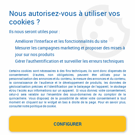
Livraison en 24/48H. Livraison offerte dès
95€ d'achat sur le site* Paiement en 4x
Nous autorisez-vous à utiliser vos
avec Paypal
cookies ?
0
Ils nous seront utiles pour :
Améliorer l'interface et les fonctionnalités du site
Mesurer les campagnes marketing et proposer des mises à
jour sur nos produits
Accueil
>
Quincaillerie générale de bâtiment
>
Accessoires pour volets, portails et portes de garage
>
Gérer l'authentification et surveiller les erreurs techniques
Ferrure de volets et portails
>
Arrêt de volets
>
Arrêt de volets a poignée
auto - bloquante
Certains cookies sont nécessaires à des fins techniques, ils sont donc dispensés de
consentement. D'autres, non obligatoires, peuvent être utilisés pour la
personnalisation des annonces et du contenu, la mesure des annonces et du contenu,
la connaissance de l'audience et le développement de produits, les données de
PROMO
-
10
€
géolocalisation précises et l'identification par le balayage de l'appareil, le stockage
et/ou l'accès aux informations sur un appareil. Si vous donnez votre consentement,
celui-ci sera valable sur l’ensemble des sous-domaines de Au comptoir de la
quincaillerie. Vous disposez de la possibilité de retirer votre consentement à tout
moment en cliquant sur le widget en bas à droite de la page. Pour en savoir plus,
consulter notre politique de cookie.
CONFIGURER