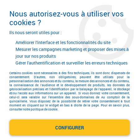
Livraison en 24/48H. Livraison offerte dès
95€ d'achat sur le site* Paiement en 4x
Nous autorisez-vous à utiliser vos
avec Paypal
cookies ?
0
Ils nous seront utiles pour :
Améliorer l'interface et les fonctionnalités du site
Mesurer les campagnes marketing et proposer des mises à
jour sur nos produits
Accueil
>
Quincaillerie générale de bâtiment
>
Accessoires pour la porte
>
Arrêt de porte
>
Arrêt de porte
>
Arrêt de porte à pédale - Acier
Gérer l'authentification et surveiller les erreurs techniques
Certains cookies sont nécessaires à des fins techniques, ils sont donc dispensés de
consentement. D'autres, non obligatoires, peuvent être utilisés pour la
personnalisation des annonces et du contenu, la mesure des annonces et du contenu,
la connaissance de l'audience et le développement de produits, les données de
géolocalisation précises et l'identification par le balayage de l'appareil, le stockage
et/ou l'accès aux informations sur un appareil. Si vous donnez votre consentement,
celui-ci sera valable sur l’ensemble des sous-domaines de Au comptoir de la
quincaillerie. Vous disposez de la possibilité de retirer votre consentement à tout
moment en cliquant sur le widget en bas à droite de la page. Pour en savoir plus,
consulter notre politique de cookie.
CONFIGURER