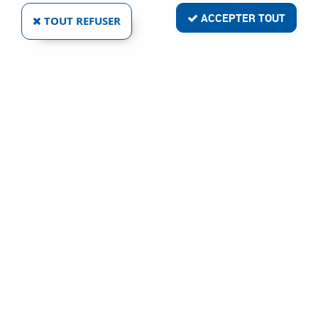
ACCEPTER TOUT
TOUT REFUSER
ARRÊT DE PORTE À PÉDALE - ACIER
Réf. :
5476
173
,
86
€
TTC
Arrêt de porte
Arrêt de porte