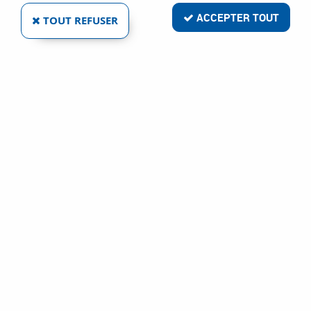
ACCEPTER TOUT
TOUT REFUSER
ARCHIMADE
GABARIT DE PERÇAGE VIT'POSE
Ref :
322
122,21 €
VOIR LE PRODUIT
1 article sur
1