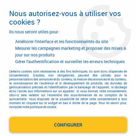
Livraison en 24/48H. Livraison offerte dès
95€ d'achat sur le site* Paiement en 4x
Nous autorisez-vous à utiliser vos
avec Paypal
cookies ?
0
Ils nous seront utiles pour :
Améliorer l'interface et les fonctionnalités du site
Mesurer les campagnes marketing et proposer des mises à
jour sur nos produits
Accueil
>
ARCHIMADE
Gérer l'authentification et surveiller les erreurs techniques
Produits de la marque
Certains cookies sont nécessaires à des fins techniques, ils sont donc dispensés de
consentement. D'autres, non obligatoires, peuvent être utilisés pour la
personnalisation des annonces et du contenu, la mesure des annonces et du contenu,
ARCHIMADE
la connaissance de l'audience et le développement de produits, les données de
géolocalisation précises et l'identification par le balayage de l'appareil, le stockage
et/ou l'accès aux informations sur un appareil. Si vous donnez votre consentement,
celui-ci sera valable sur l’ensemble des sous-domaines de Au comptoir de la
quincaillerie. Vous disposez de la possibilité de retirer votre consentement à tout
moment en cliquant sur le widget en bas à droite de la page. Pour en savoir plus,
1 article sur
1
consulter notre politique de cookie.
CONFIGURER