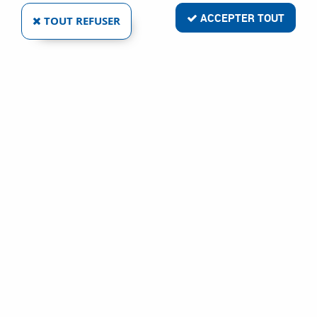
ACCEPTER TOUT
TOUT REFUSER
ANTI-RETOUR PARE-FLAMME NORME EN 730-
1
Réf. :
4921
99
,
96
€
TTC