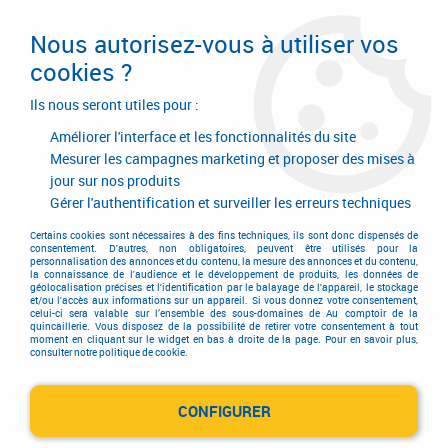
Livraison en 24/48H. Livraison offerte dès
95€ d'achat sur le site* Paiement en 4x
Nous autorisez-vous à utiliser vos
avec Paypal
cookies ?
0
Ils nous seront utiles pour :
Améliorer l'interface et les fonctionnalités du site
Mesurer les campagnes marketing et proposer des mises à
jour sur nos produits
Accueil
>
Equipements d'atelier et de chantier
>
Soudage
>
Connectique flamme
>
Anti-retour pare-flamme
>
Anti-retour pare-flamme
Gérer l'authentification et surveiller les erreurs techniques
norme EN 730-1
Certains cookies sont nécessaires à des fins techniques, ils sont donc dispensés de
consentement. D'autres, non obligatoires, peuvent être utilisés pour la
personnalisation des annonces et du contenu, la mesure des annonces et du contenu,
la connaissance de l'audience et le développement de produits, les données de
géolocalisation précises et l'identification par le balayage de l'appareil, le stockage
et/ou l'accès aux informations sur un appareil. Si vous donnez votre consentement,
celui-ci sera valable sur l’ensemble des sous-domaines de Au comptoir de la
quincaillerie. Vous disposez de la possibilité de retirer votre consentement à tout
moment en cliquant sur le widget en bas à droite de la page. Pour en savoir plus,
consulter notre politique de cookie.
CONFIGURER