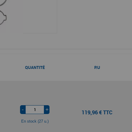
QUANTITÉ
P.U
-
+
119,96 € TTC
En stock (27 u.)