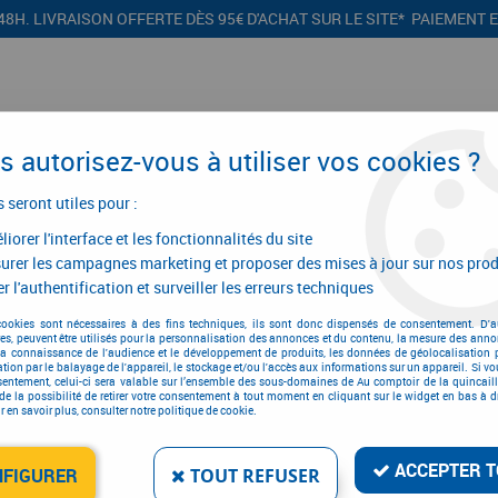
48H. LIVRAISON OFFERTE DÈS 95€ D'ACHAT SUR LE SITE* PAIEMENT 
 autorisez-vous à utiliser vos cookies ?
s seront utiles pour :
iorer l'interface et les fonctionnalités du site
CONFIGURATEURS
PROMOTIONS
urer les campagnes marketing et proposer des mises à jour sur nos prod
r l'authentification et surveiller les erreurs techniques
tique flamme
>
Anti-retour pare-flamme
>
Anti-retour pare-flamme mont
cookies sont nécessaires à des fins techniques, ils sont donc dispensés de consentement. D'a
res, peuvent être utilisés pour la personnalisation des annonces et du contenu, la mesure des anno
la connaissance de l'audience et le développement de produits, les données de géolocalisation p
cation par le balayage de l'appareil, le stockage et/ou l'accès aux informations sur un appareil. Si 
sentement, celui-ci sera valable sur l’ensemble des sous-domaines de Au comptoir de la quincaill
de la possibilité de retirer votre consentement à tout moment en cliquant sur le widget en bas à dr
 en savoir plus, consulter notre politique de cookie.
ANTI-RETOUR PARE-FL
Réf. :
4923
ACCEPTER T
NFIGURER
TOUT REFUSER
119
,
96
€
TTC