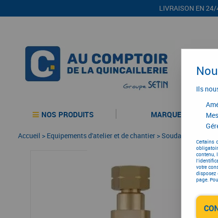
LIVRAISON EN 24/
Nous
Ils nou
Amél
NOS PRODUITS
MARQUES
Mes
Gére
Accueil
>
Equipements d'atelier et de chantier
>
Soudage
>
Connec
Certains 
obligatoi
contenu, 
l'identifi
votre con
disposez 
page. Pour
CO