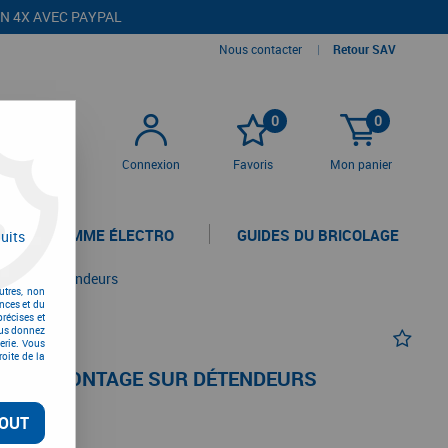
EN 4X AVEC PAYPAL
Nous contacter
|
Retour SAV
0
0
Connexion
Favoris
Mon panier
LA GAMME ÉLECTRO
GUIDES DU BRICOLAGE
uits
age sur détendeurs
utres, non
nces et du
récises et
vous donnez
erie. Vous
oite de la
AMME MONTAGE SUR DÉTENDEURS
OUT