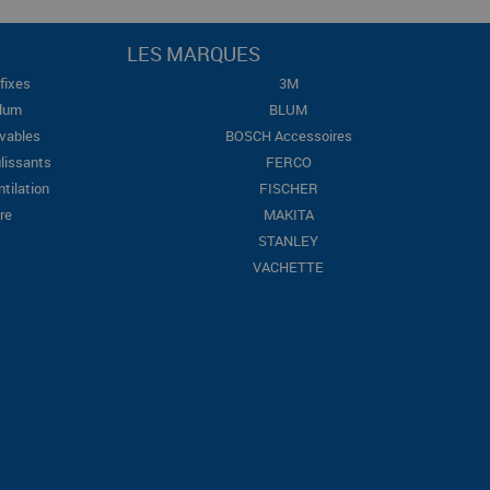
LES MARQUES
fixes
3M
Blum
BLUM
evables
BOSCH Accessoires
lissants
FERCO
ntilation
FISCHER
re
MAKITA
STANLEY
VACHETTE