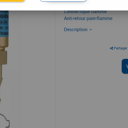
Connectique flamme
Anti-retour pare-flamme
Description
Partager