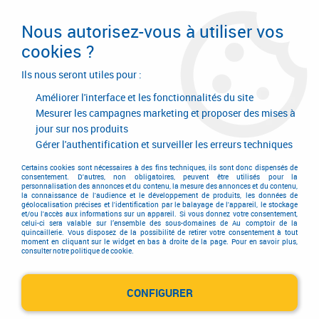
Livraison en 24/48H. Livraison offerte dès
95€ d'achat sur le site* Paiement en 4x
Nous autorisez-vous à utiliser vos
avec Paypal
cookies ?
0
Ils nous seront utiles pour :
Améliorer l'interface et les fonctionnalités du site
Mesurer les campagnes marketing et proposer des mises à
jour sur nos produits
Accueil
>
ANSELL
Gérer l'authentification et surveiller les erreurs techniques
Produits de la marque ANSELL
Certains cookies sont nécessaires à des fins techniques, ils sont donc dispensés de
consentement. D'autres, non obligatoires, peuvent être utilisés pour la
personnalisation des annonces et du contenu, la mesure des annonces et du contenu,
la connaissance de l'audience et le développement de produits, les données de
géolocalisation précises et l'identification par le balayage de l'appareil, le stockage
et/ou l'accès aux informations sur un appareil. Si vous donnez votre consentement,
Aucune correspondance trouvée
celui-ci sera valable sur l’ensemble des sous-domaines de Au comptoir de la
quincaillerie. Vous disposez de la possibilité de retirer votre consentement à tout
moment en cliquant sur le widget en bas à droite de la page. Pour en savoir plus,
consulter notre politique de cookie.
CONFIGURER