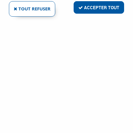
ACCEPTER TOUT
TOUT REFUSER
Livraison rapide
Satisfait ou remboursé
Paiement sécurisé
Service clientèle