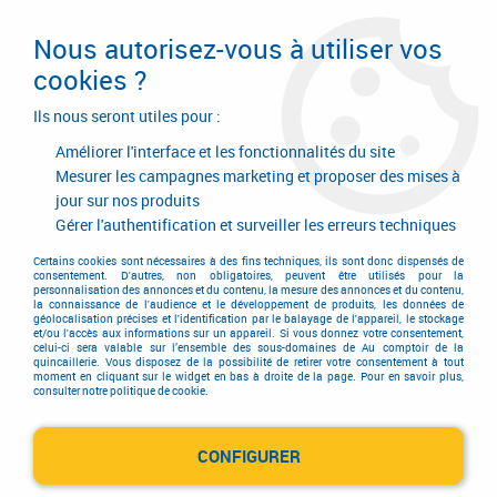
Livraison en 24/48H. Livraison offerte dès
95€ d'achat sur le site* Paiement en 4x
Nous autorisez-vous à utiliser vos
avec Paypal
cookies ?
0
Ils nous seront utiles pour :
Améliorer l'interface et les fonctionnalités du site
Mesurer les campagnes marketing et proposer des mises à
jour sur nos produits
Accueil
>
Electricité-plomberie
>
Antenne et parabole
>
Antenne et parabole
>
Antenne UHF
>
Amplificateur d'intérieur RJ 45
Gérer l'authentification et surveiller les erreurs techniques
Certains cookies sont nécessaires à des fins techniques, ils sont donc dispensés de
consentement. D'autres, non obligatoires, peuvent être utilisés pour la
personnalisation des annonces et du contenu, la mesure des annonces et du contenu,
la connaissance de l'audience et le développement de produits, les données de
géolocalisation précises et l'identification par le balayage de l'appareil, le stockage
et/ou l'accès aux informations sur un appareil. Si vous donnez votre consentement,
celui-ci sera valable sur l’ensemble des sous-domaines de Au comptoir de la
quincaillerie. Vous disposez de la possibilité de retirer votre consentement à tout
moment en cliquant sur le widget en bas à droite de la page. Pour en savoir plus,
consulter notre politique de cookie.
CONFIGURER