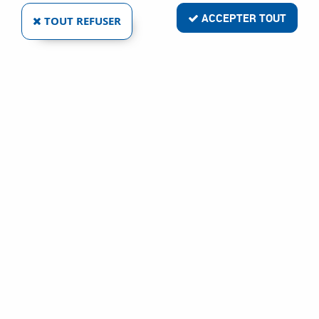
ACCEPTER TOUT
TOUT REFUSER
AMPLIFICATEUR D'INTÉRIEUR RJ 45
Réf. :
77221
78
,
50
€
TTC
Antenne et parabole
Antenne UHF