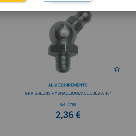
ALGI EQUIPEMENTS
GRAISSEURS HYDRAULIQUES COUDÉS À 45°
Ref :
2759
2,36 €