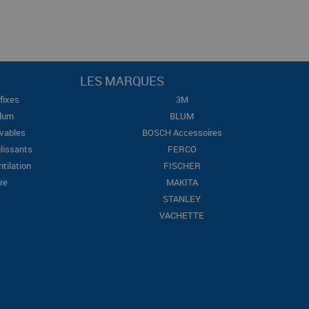
LES MARQUES
fixes
3M
Blum
BLUM
evables
BOSCH Accessoires
lissants
FERCO
ntilation
FISCHER
re
MAKITA
STANLEY
VACHETTE