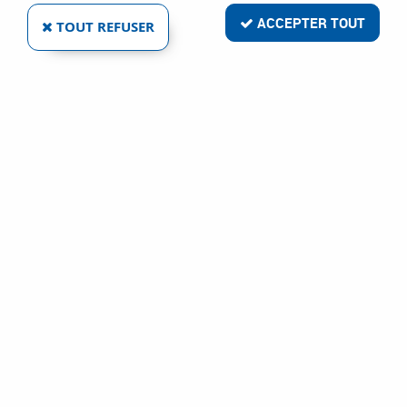
ACCEPTER TOUT
TOUT REFUSER
AKTIV EXCELLIUM 100 TWIN GALVA
Réf. :
78346