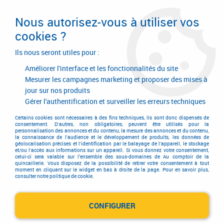
Livraison en 24/48H. Livraison offerte dès
95€ d'achat sur le site* Paiement en 4x
Nous autorisez-vous à utiliser vos
avec Paypal
cookies ?
0
Ils nous seront utiles pour :
Améliorer l'interface et les fonctionnalités du site
Mesurer les campagnes marketing et proposer des mises à
jour sur nos produits
Accueil
>
Equipements d'atelier et de chantier
>
Manutention
>
Manutention
>
Brouette roue gonflées
>
Aktiv Excellium 100 Twin galva
Gérer l'authentification et surveiller les erreurs techniques
Certains cookies sont nécessaires à des fins techniques, ils sont donc dispensés de
consentement. D'autres, non obligatoires, peuvent être utilisés pour la
personnalisation des annonces et du contenu, la mesure des annonces et du contenu,
la connaissance de l'audience et le développement de produits, les données de
géolocalisation précises et l'identification par le balayage de l'appareil, le stockage
et/ou l'accès aux informations sur un appareil. Si vous donnez votre consentement,
celui-ci sera valable sur l’ensemble des sous-domaines de Au comptoir de la
quincaillerie. Vous disposez de la possibilité de retirer votre consentement à tout
moment en cliquant sur le widget en bas à droite de la page. Pour en savoir plus,
consulter notre politique de cookie.
CONFIGURER