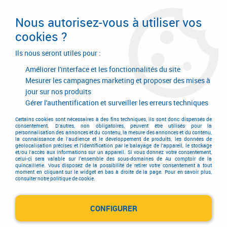
Livraison en 24/48H. Livraison offerte dès
95€ d'achat sur le site* Paiement en 4x
Nous autorisez-vous à utiliser vos
avec Paypal
cookies ?
0
Ils nous seront utiles pour :
Améliorer l'interface et les fonctionnalités du site
Mesurer les campagnes marketing et proposer des mises à
jour sur nos produits
Accueil
>
Equipements d'atelier et de chantier
>
Agrafage et clouage
>
Agrafeuse et cloueur
>
Agrafeuse pneumatique
>
Agrafes pour GTK 40
Gérer l'authentification et surveiller les erreurs techniques
Certains cookies sont nécessaires à des fins techniques, ils sont donc dispensés de
consentement. D'autres, non obligatoires, peuvent être utilisés pour la
personnalisation des annonces et du contenu, la mesure des annonces et du contenu,
la connaissance de l'audience et le développement de produits, les données de
géolocalisation précises et l'identification par le balayage de l'appareil, le stockage
et/ou l'accès aux informations sur un appareil. Si vous donnez votre consentement,
celui-ci sera valable sur l’ensemble des sous-domaines de Au comptoir de la
quincaillerie. Vous disposez de la possibilité de retirer votre consentement à tout
moment en cliquant sur le widget en bas à droite de la page. Pour en savoir plus,
consulter notre politique de cookie.
CONFIGURER