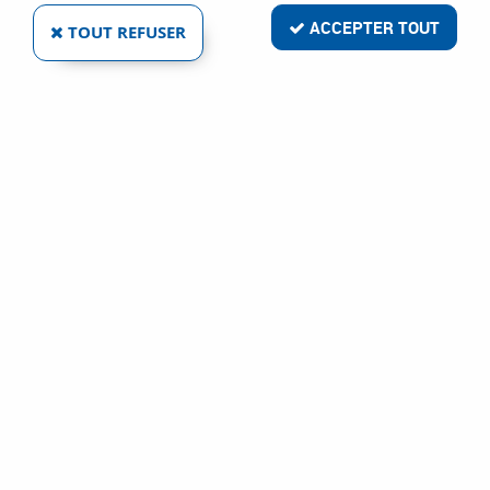
ACCEPTER TOUT
TOUT REFUSER
AGRAFES POUR GTK 40
Réf. :
10850
36
,
77
€
TTC
À partir de
Agrafeuse et cloueur
Agrafeuse pneumatique