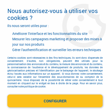
Livraison en 24/48H. Livraison offerte dès
95€ d'achat sur le site* Paiement en 4x
Nous autorisez-vous à utiliser vos
avec Paypal
cookies ?
0
Ils nous seront utiles pour :
Améliorer l'interface et les fonctionnalités du site
Mesurer les campagnes marketing et proposer des mises à
jour sur nos produits
Accueil
>
AGENCE VALFRANBERT
Gérer l'authentification et surveiller les erreurs techniques
AGENCE VALFRANBERT
Certains cookies sont nécessaires à des fins techniques, ils sont donc dispensés de
consentement. D'autres, non obligatoires, peuvent être utilisés pour la
personnalisation des annonces et du contenu, la mesure des annonces et du contenu,
la connaissance de l'audience et le développement de produits, les données de
géolocalisation précises et l'identification par le balayage de l'appareil, le stockage
et/ou l'accès aux informations sur un appareil. Si vous donnez votre consentement,
celui-ci sera valable sur l’ensemble des sous-domaines de Au comptoir de la
quincaillerie. Vous disposez de la possibilité de retirer votre consentement à tout
moment en cliquant sur le widget en bas à droite de la page. Pour en savoir plus,
consulter notre politique de cookie.
CONFIGURER