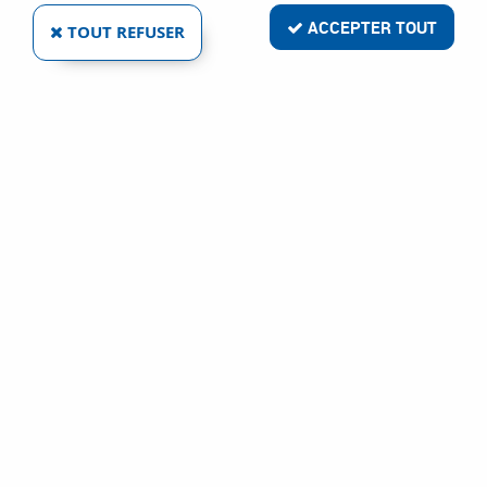
Livraison rapide
ACCEPTER TOUT
TOUT REFUSER
Satisfait ou remboursé
Paiement sécurisé
Service clientèle