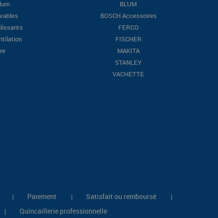
Blum
BLUM
evables
BOSCH Accessoires
lissants
FERCO
ntilation
FISCHER
re
MAKITA
STANLEY
VACHETTE
Paiement
Satisfait ou remboursé
|
|
|
Quincaillerie professionnelle
|