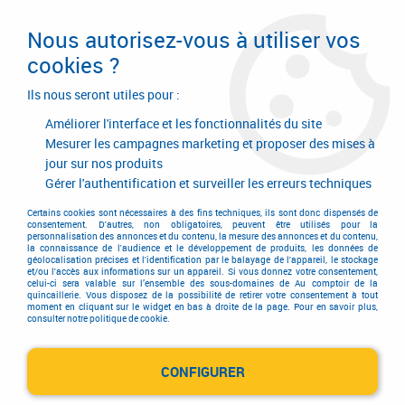
Livraison en 24/48H. Livraison offerte dès
95€ d'achat sur le site* Paiement en 4x
Nous autorisez-vous à utiliser vos
avec Paypal
cookies ?
0
Ils nous seront utiles pour :
Améliorer l'interface et les fonctionnalités du site
Mesurer les campagnes marketing et proposer des mises à
jour sur nos produits
Accueil
>
AGENCE SAINTES
Gérer l'authentification et surveiller les erreurs techniques
AGENCE SAINTES
Certains cookies sont nécessaires à des fins techniques, ils sont donc dispensés de
consentement. D'autres, non obligatoires, peuvent être utilisés pour la
personnalisation des annonces et du contenu, la mesure des annonces et du contenu,
la connaissance de l'audience et le développement de produits, les données de
géolocalisation précises et l'identification par le balayage de l'appareil, le stockage
et/ou l'accès aux informations sur un appareil. Si vous donnez votre consentement,
celui-ci sera valable sur l’ensemble des sous-domaines de Au comptoir de la
AUTRES REVENDEURS
quincaillerie. Vous disposez de la possibilité de retirer votre consentement à tout
moment en cliquant sur le widget en bas à droite de la page. Pour en savoir plus,
consulter notre politique de cookie.
AGENCE SETIN SAINTES
Point Relais
CONFIGURER