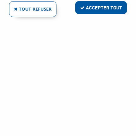
Livraison rapide
ACCEPTER TOUT
TOUT REFUSER
Satisfait ou remboursé
Paiement sécurisé
Service clientèle