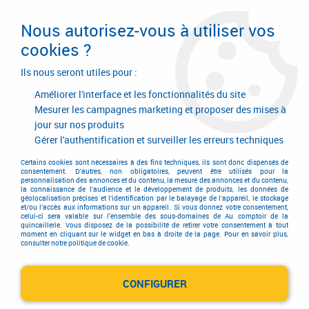
Livraison en 24/48H. Livraison offerte dès
95€ d'achat sur le site* Paiement en 4x
Nous autorisez-vous à utiliser vos
avec Paypal
cookies ?
0
Ils nous seront utiles pour :
Améliorer l'interface et les fonctionnalités du site
Mesurer les campagnes marketing et proposer des mises à
jour sur nos produits
Accueil
>
AGENCE
Gérer l'authentification et surveiller les erreurs techniques
AGENCE
Certains cookies sont nécessaires à des fins techniques, ils sont donc dispensés de
consentement. D'autres, non obligatoires, peuvent être utilisés pour la
personnalisation des annonces et du contenu, la mesure des annonces et du contenu,
la connaissance de l'audience et le développement de produits, les données de
géolocalisation précises et l'identification par le balayage de l'appareil, le stockage
et/ou l'accès aux informations sur un appareil. Si vous donnez votre consentement,
celui-ci sera valable sur l’ensemble des sous-domaines de Au comptoir de la
quincaillerie. Vous disposez de la possibilité de retirer votre consentement à tout
moment en cliquant sur le widget en bas à droite de la page. Pour en savoir plus,
consulter notre politique de cookie.
CONFIGURER