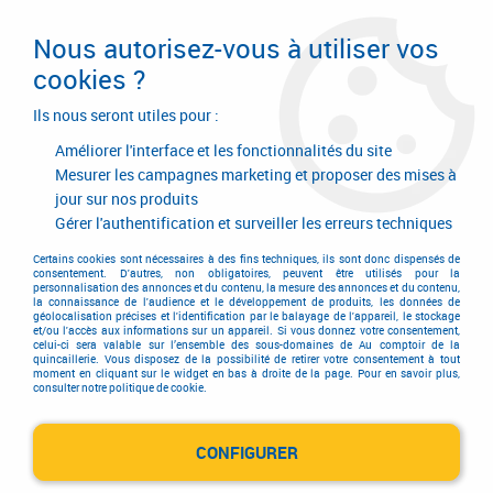
Livraison en 24/48H. Livraison offerte dès
95€ d'achat sur le site* Paiement en 4x
Nous autorisez-vous à utiliser vos
avec Paypal
cookies ?
0
Ils nous seront utiles pour :
Améliorer l'interface et les fonctionnalités du site
Mesurer les campagnes marketing et proposer des mises à
jour sur nos produits
Accueil
>
AGENCE LYON
Gérer l'authentification et surveiller les erreurs techniques
AGENCE LYON
Certains cookies sont nécessaires à des fins techniques, ils sont donc dispensés de
consentement. D'autres, non obligatoires, peuvent être utilisés pour la
personnalisation des annonces et du contenu, la mesure des annonces et du contenu,
la connaissance de l'audience et le développement de produits, les données de
géolocalisation précises et l'identification par le balayage de l'appareil, le stockage
et/ou l'accès aux informations sur un appareil. Si vous donnez votre consentement,
celui-ci sera valable sur l’ensemble des sous-domaines de Au comptoir de la
AUTRES REVENDEURS
quincaillerie. Vous disposez de la possibilité de retirer votre consentement à tout
moment en cliquant sur le widget en bas à droite de la page. Pour en savoir plus,
consulter notre politique de cookie.
AGENCE TRENOIS LYON
Point Relais
CONFIGURER