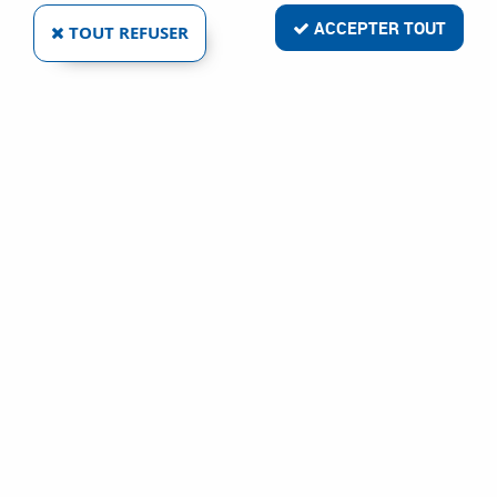
Livraison rapide
ACCEPTER TOUT
TOUT REFUSER
Satisfait ou remboursé
Paiement sécurisé
Service clientèle