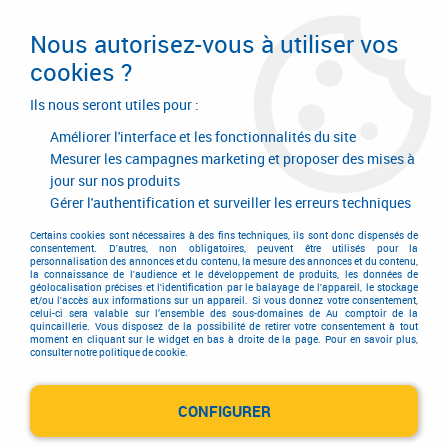
Livraison en 24/48H. Livraison offerte dès
95€ d'achat sur le site* Paiement en 4x
Nous autorisez-vous à utiliser vos
avec Paypal
cookies ?
0
Ils nous seront utiles pour :
Améliorer l'interface et les fonctionnalités du site
Mesurer les campagnes marketing et proposer des mises à
jour sur nos produits
Accueil
>
AGENCE DIJON SUD
Gérer l'authentification et surveiller les erreurs techniques
AGENCE DIJON SUD
Certains cookies sont nécessaires à des fins techniques, ils sont donc dispensés de
consentement. D'autres, non obligatoires, peuvent être utilisés pour la
personnalisation des annonces et du contenu, la mesure des annonces et du contenu,
la connaissance de l'audience et le développement de produits, les données de
géolocalisation précises et l'identification par le balayage de l'appareil, le stockage
et/ou l'accès aux informations sur un appareil. Si vous donnez votre consentement,
celui-ci sera valable sur l’ensemble des sous-domaines de Au comptoir de la
quincaillerie. Vous disposez de la possibilité de retirer votre consentement à tout
moment en cliquant sur le widget en bas à droite de la page. Pour en savoir plus,
consulter notre politique de cookie.
CONFIGURER