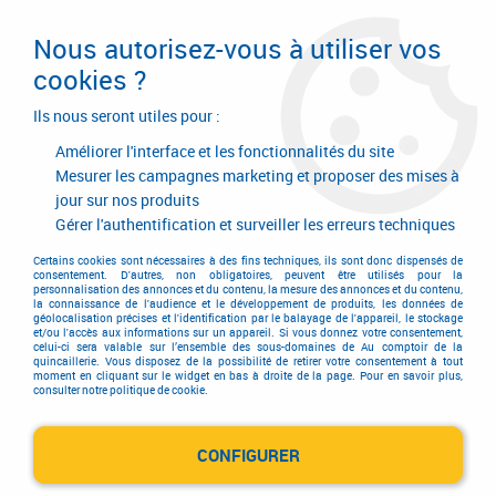
Livraison en 24/48H. Livraison offerte dès
95€ d'achat sur le site* Paiement en 4x
Nous autorisez-vous à utiliser vos
avec Paypal
cookies ?
0
Ils nous seront utiles pour :
Améliorer l'interface et les fonctionnalités du site
Mesurer les campagnes marketing et proposer des mises à
jour sur nos produits
Accueil
>
AGENCE DIEPPE
Gérer l'authentification et surveiller les erreurs techniques
AGENCE DIEPPE
Certains cookies sont nécessaires à des fins techniques, ils sont donc dispensés de
consentement. D'autres, non obligatoires, peuvent être utilisés pour la
personnalisation des annonces et du contenu, la mesure des annonces et du contenu,
la connaissance de l'audience et le développement de produits, les données de
géolocalisation précises et l'identification par le balayage de l'appareil, le stockage
et/ou l'accès aux informations sur un appareil. Si vous donnez votre consentement,
celui-ci sera valable sur l’ensemble des sous-domaines de Au comptoir de la
AUTRES REVENDEURS
quincaillerie. Vous disposez de la possibilité de retirer votre consentement à tout
moment en cliquant sur le widget en bas à droite de la page. Pour en savoir plus,
consulter notre politique de cookie.
AGENCE SETIN DIEPPE
Point Relais
CONFIGURER