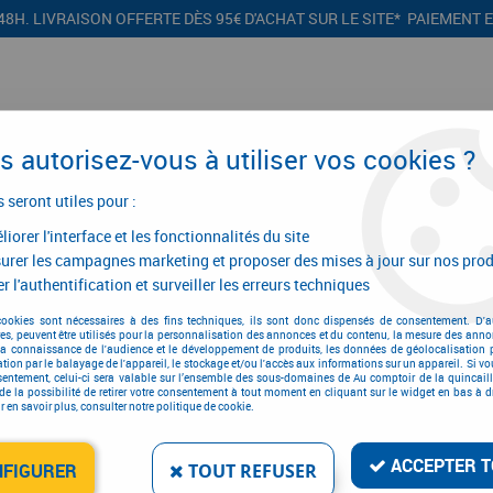
48H. LIVRAISON OFFERTE DÈS 95€ D'ACHAT SUR LE SITE* PAIEMENT 
 autorisez-vous à utiliser vos cookies ?
s seront utiles pour :
iorer l'interface et les fonctionnalités du site
CONFIGURATEURS
PROMOTIONS
urer les campagnes marketing et proposer des mises à jour sur nos prod
r l'authentification et surveiller les erreurs techniques
cookies sont nécessaires à des fins techniques, ils sont donc dispensés de consentement. D'a
res, peuvent être utilisés pour la personnalisation des annonces et du contenu, la mesure des anno
AGENCE CHERRE
la connaissance de l'audience et le développement de produits, les données de géolocalisation p
cation par le balayage de l'appareil, le stockage et/ou l'accès aux informations sur un appareil. Si 
sentement, celui-ci sera valable sur l’ensemble des sous-domaines de Au comptoir de la quincaill
de la possibilité de retirer votre consentement à tout moment en cliquant sur le widget en bas à dr
 en savoir plus, consulter notre politique de cookie.
ACCEPTER T
NFIGURER
TOUT REFUSER