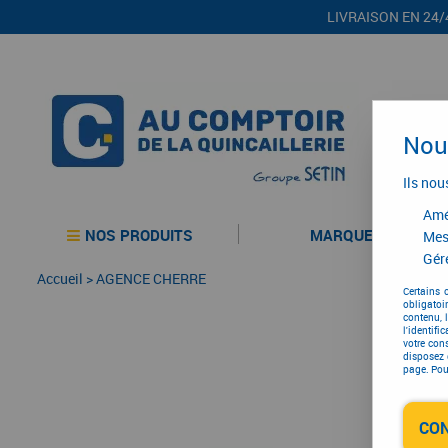
LIVRAISON EN 24/
Nous
Ils nou
Amél
NOS PRODUITS
MARQUES
Mes
Gére
Accueil
>
AGENCE CHERRE
Certains 
obligatoi
contenu, 
l'identifi
votre con
disposez 
page. Pour
CO