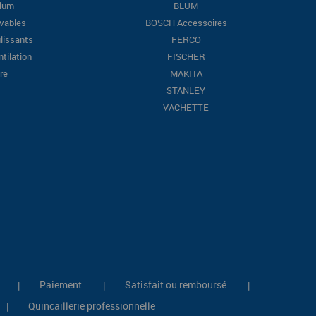
Blum
BLUM
evables
BOSCH Accessoires
lissants
FERCO
ntilation
FISCHER
re
MAKITA
STANLEY
VACHETTE
Paiement
Satisfait ou remboursé
|
|
|
Quincaillerie professionnelle
|