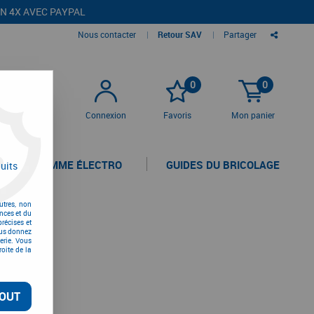
EN 4X AVEC PAYPAL
Nous contacter
|
Retour SAV
|
Partager
0
0
Connexion
Favoris
Mon panier
LA GAMME ÉLECTRO
GUIDES DU BRICOLAGE
uits
utres, non
nces et du
récises et
vous donnez
erie. Vous
oite de la
OUT