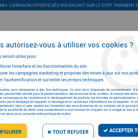
48H. LIVRAISON OFFERTE DÈS 95€ D'ACHAT SUR LE SITE* PAIEMENT 
 autorisez-vous à utiliser vos cookies ?
s seront utiles pour :
iorer l'interface et les fonctionnalités du site
CONFIGURATEURS
PROMOTIONS
urer les campagnes marketing et proposer des mises à jour sur nos prod
r l'authentification et surveiller les erreurs techniques
cookies sont nécessaires à des fins techniques, ils sont donc dispensés de consentement. D'a
res, peuvent être utilisés pour la personnalisation des annonces et du contenu, la mesure des anno
AGENCE CHAMBÉRY
la connaissance de l'audience et le développement de produits, les données de géolocalisation p
cation par le balayage de l'appareil, le stockage et/ou l'accès aux informations sur un appareil. Si 
sentement, celui-ci sera valable sur l’ensemble des sous-domaines de Au comptoir de la quincaill
de la possibilité de retirer votre consentement à tout moment en cliquant sur le widget en bas à dr
 en savoir plus, consulter notre politique de cookie.
Y
Point Relais
ACCEPTER T
NFIGURER
TOUT REFUSER