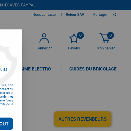
EN 4X AVEC PAYPAL
Nous contacter
|
Retour SAV
|
Partager
0
0
Connexion
Favoris
Mon panier
LA GAMME ÉLECTRO
GUIDES DU BRICOLAGE
uits
utres, non
nces et du
récises et
vous donnez
erie. Vous
oite de la
AUTRES REVENDEURS
OUT