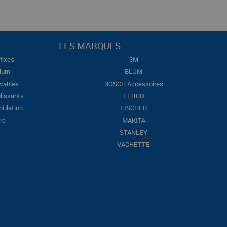
LES MARQUES
fixes
3M
Blum
BLUM
evables
BOSCH Accessoires
lissants
FERCO
ntilation
FISCHER
re
MAKITA
STANLEY
VACHETTE