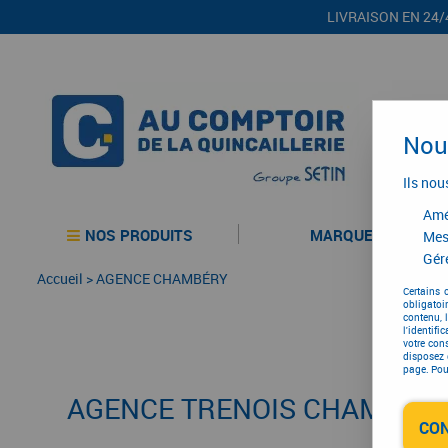
LIVRAISON EN 24/
Nous
Ils nou
Amél
NOS PRODUITS
MARQUES
Mes
Gére
Accueil
>
AGENCE CHAMBÉRY
Certains 
obligatoi
contenu, 
l'identifi
votre con
disposez 
page. Pour
AGENCE TRENOIS CHAMBÉR
CO