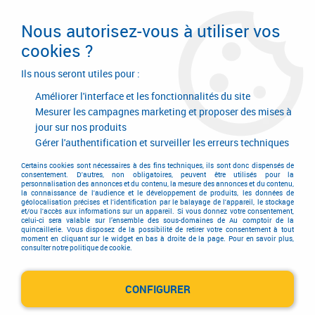
Livraison en 24/48H. Livraison offerte dès
95€ d'achat sur le site* Paiement en 4x
Nous autorisez-vous à utiliser vos
avec Paypal
cookies ?
0
Ils nous seront utiles pour :
Améliorer l'interface et les fonctionnalités du site
Mesurer les campagnes marketing et proposer des mises à
jour sur nos produits
Accueil
>
AGENCE BREST
Gérer l'authentification et surveiller les erreurs techniques
AGENCE BREST
Certains cookies sont nécessaires à des fins techniques, ils sont donc dispensés de
consentement. D'autres, non obligatoires, peuvent être utilisés pour la
personnalisation des annonces et du contenu, la mesure des annonces et du contenu,
la connaissance de l'audience et le développement de produits, les données de
géolocalisation précises et l'identification par le balayage de l'appareil, le stockage
et/ou l'accès aux informations sur un appareil. Si vous donnez votre consentement,
celui-ci sera valable sur l’ensemble des sous-domaines de Au comptoir de la
quincaillerie. Vous disposez de la possibilité de retirer votre consentement à tout
moment en cliquant sur le widget en bas à droite de la page. Pour en savoir plus,
consulter notre politique de cookie.
CONFIGURER