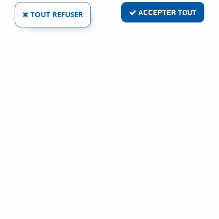
Livraison rapide
ACCEPTER TOUT
TOUT REFUSER
Satisfait ou remboursé
Paiement sécurisé
Service clientèle