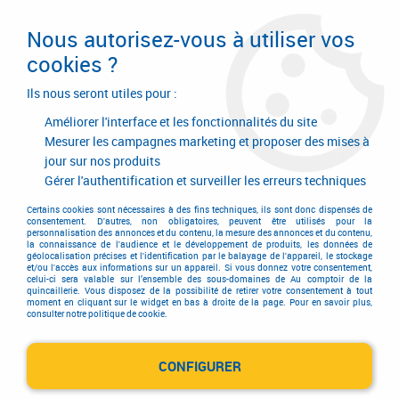
Livraison en 24/48H. Livraison offerte dès
95€ d'achat sur le site* Paiement en 4x
Nous autorisez-vous à utiliser vos
avec Paypal
cookies ?
0
Ils nous seront utiles pour :
Améliorer l'interface et les fonctionnalités du site
Mesurer les campagnes marketing et proposer des mises à
jour sur nos produits
Accueil
>
AGENCE BEAUVAIS
Gérer l'authentification et surveiller les erreurs techniques
AGENCE BEAUVAIS
Certains cookies sont nécessaires à des fins techniques, ils sont donc dispensés de
consentement. D'autres, non obligatoires, peuvent être utilisés pour la
personnalisation des annonces et du contenu, la mesure des annonces et du contenu,
la connaissance de l'audience et le développement de produits, les données de
géolocalisation précises et l'identification par le balayage de l'appareil, le stockage
et/ou l'accès aux informations sur un appareil. Si vous donnez votre consentement,
celui-ci sera valable sur l’ensemble des sous-domaines de Au comptoir de la
quincaillerie. Vous disposez de la possibilité de retirer votre consentement à tout
moment en cliquant sur le widget en bas à droite de la page. Pour en savoir plus,
consulter notre politique de cookie.
CONFIGURER