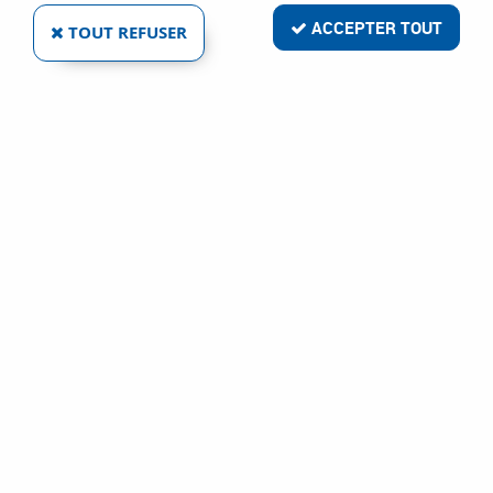
Livraison rapide
ACCEPTER TOUT
TOUT REFUSER
Satisfait ou remboursé
Paiement sécurisé
Service clientèle