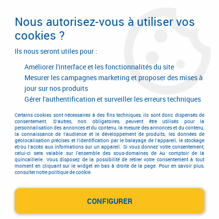
Livraison en 24/48H. Livraison offerte dès
95€ d'achat sur le site* Paiement en 4x
Nous autorisez-vous à utiliser vos
avec Paypal
cookies ?
0
Ils nous seront utiles pour :
Améliorer l'interface et les fonctionnalités du site
Mesurer les campagnes marketing et proposer des mises à
jour sur nos produits
Accueil
>
Equipements d'atelier et de chantier
>
Outillage électrique et électroportatif
>
Gérer l'authentification et surveiller les erreurs techniques
Batterie - chargeur - radio - lampe - gonfleur
>
Batterie - chargeur Dewalt
>
Adaptateur chargeur usb
Certains cookies sont nécessaires à des fins techniques, ils sont donc dispensés de
consentement. D'autres, non obligatoires, peuvent être utilisés pour la
personnalisation des annonces et du contenu, la mesure des annonces et du contenu,
la connaissance de l'audience et le développement de produits, les données de
géolocalisation précises et l'identification par le balayage de l'appareil, le stockage
et/ou l'accès aux informations sur un appareil. Si vous donnez votre consentement,
celui-ci sera valable sur l’ensemble des sous-domaines de Au comptoir de la
quincaillerie. Vous disposez de la possibilité de retirer votre consentement à tout
moment en cliquant sur le widget en bas à droite de la page. Pour en savoir plus,
consulter notre politique de cookie.
CONFIGURER