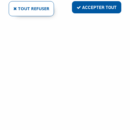
ACCEPTER TOUT
TOUT REFUSER
ADAPTATEUR BOBINE ÉCOLOGIQUE
Réf. :
4854
39
,
37
€
TTC
Métal d'apport Mig