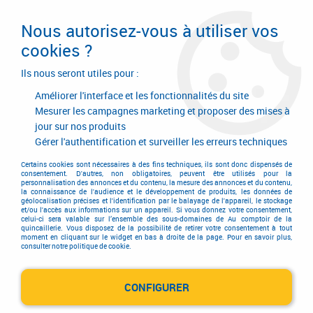
Livraison en 24/48H. Livraison offerte dès
95€ d'achat sur le site* Paiement en 4x
Nous autorisez-vous à utiliser vos
avec Paypal
cookies ?
0
Ils nous seront utiles pour :
Améliorer l'interface et les fonctionnalités du site
Mesurer les campagnes marketing et proposer des mises à
jour sur nos produits
Accueil
>
Equipements d'atelier et de chantier
>
Soudage
>
Métal d'apport Mig
>
Métal d'apport Mig - acier
>
Adaptateur bobine
Gérer l'authentification et surveiller les erreurs techniques
écologique
Certains cookies sont nécessaires à des fins techniques, ils sont donc dispensés de
consentement. D'autres, non obligatoires, peuvent être utilisés pour la
personnalisation des annonces et du contenu, la mesure des annonces et du contenu,
la connaissance de l'audience et le développement de produits, les données de
géolocalisation précises et l'identification par le balayage de l'appareil, le stockage
et/ou l'accès aux informations sur un appareil. Si vous donnez votre consentement,
celui-ci sera valable sur l’ensemble des sous-domaines de Au comptoir de la
quincaillerie. Vous disposez de la possibilité de retirer votre consentement à tout
moment en cliquant sur le widget en bas à droite de la page. Pour en savoir plus,
consulter notre politique de cookie.
CONFIGURER