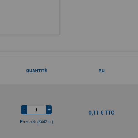
QUANTITÉ
P.U
-
+
0,11 € TTC
En stock (3442 u.)