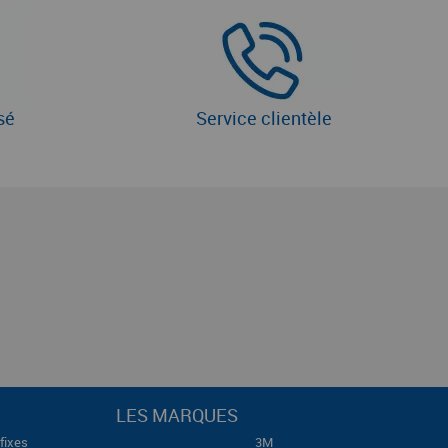
sé
Service clientèle
LES MARQUES
fixes
3M