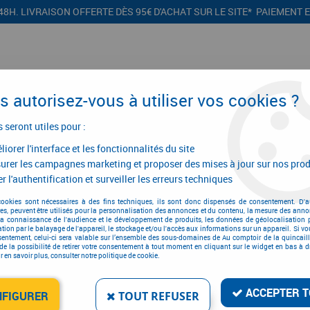
48H. LIVRAISON OFFERTE DÈS 95€ D'ACHAT SUR LE SITE* PAIEMENT 
 autorisez-vous à utiliser vos cookies ?
s seront utiles pour :
iorer l'interface et les fonctionnalités du site
CONFIGURATEURS
PROMOTIONS
urer les campagnes marketing et proposer des mises à jour sur nos prod
r l'authentification et surveiller les erreurs techniques
e de meuble
>
Garniture contemporaine
>
Accessoires
>
Accessoires vis
cookies sont nécessaires à des fins techniques, ils sont donc dispensés de consentement. D'a
res, peuvent être utilisés pour la personnalisation des annonces et du contenu, la mesure des anno
la connaissance de l'audience et le développement de produits, les données de géolocalisation p
cation par le balayage de l'appareil, le stockage et/ou l'accès aux informations sur un appareil. Si 
sentement, celui-ci sera valable sur l’ensemble des sous-domaines de Au comptoir de la quincaill
de la possibilité de retirer votre consentement à tout moment en cliquant sur le widget en bas à dr
ACCESSOIRES VIS
 en savoir plus, consulter notre politique de cookie.
Réf. :
15853
ACCEPTER T
NFIGURER
TOUT REFUSER
0
,
11
€
TTC