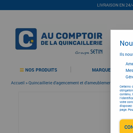
LIVRAISON EN 24/
Nous
Ils nou
Amél
NOS PRODUITS
MARQUES
Mes
Gére
Accueil
>
Quincaillerie d'agencement et d'ameublement
>
Garnitur
Certains 
obligatoi
contenu, 
l'identifi
votre con
disposez 
page. Pour
CO