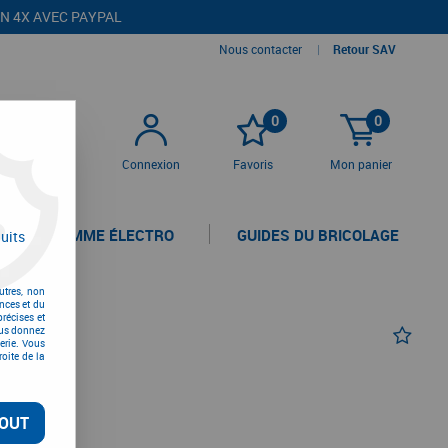
EN 4X AVEC PAYPAL
Nous contacter
|
Retour SAV
0
0
Connexion
Favoris
Mon panier
LA GAMME ÉLECTRO
GUIDES DU BRICOLAGE
uits
utres, non
nces et du
récises et
vous donnez
erie. Vous
oite de la
OUT