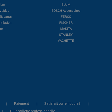
Blum
BLUM
evables
BOSCH Accessoires
lissants
FERCO
ntilation
FISCHER
re
MAKITA
STANLEY
VACHETTE
Paiement
Satisfait ou remboursé
|
|
|
Quincaillerie professionnelle
|