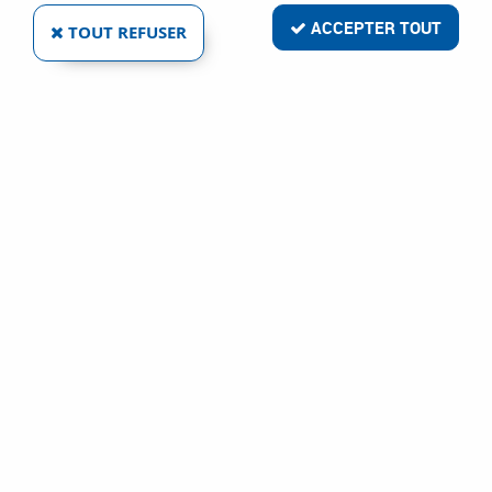
ACCEPTER TOUT
TOUT REFUSER
ACCESSOIRES POUR ÉCHELLES BARRE
D'ACCROCHAGE
Réf. :
6596
104
,
62
€
TTC