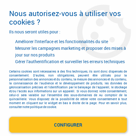
Livraison en 24/48H. Livraison offerte dès
95€ d'achat sur le site* Paiement en 4x
Nous autorisez-vous à utiliser vos
avec Paypal
cookies ?
0
Ils nous seront utiles pour :
Améliorer l'interface et les fonctionnalités du site
Mesurer les campagnes marketing et proposer des mises à
jour sur nos produits
Accueil
>
Equipements d'atelier et de chantier
>
Echelle et échafaudage
>
Accessoire pour échelle
>
Accessoire pour échelle
>
Accessoires pour
Gérer l'authentification et surveiller les erreurs techniques
échelles barre d'accrochage
Certains cookies sont nécessaires à des fins techniques, ils sont donc dispensés de
consentement. D'autres, non obligatoires, peuvent être utilisés pour la
personnalisation des annonces et du contenu, la mesure des annonces et du contenu,
la connaissance de l'audience et le développement de produits, les données de
géolocalisation précises et l'identification par le balayage de l'appareil, le stockage
et/ou l'accès aux informations sur un appareil. Si vous donnez votre consentement,
celui-ci sera valable sur l’ensemble des sous-domaines de Au comptoir de la
quincaillerie. Vous disposez de la possibilité de retirer votre consentement à tout
moment en cliquant sur le widget en bas à droite de la page. Pour en savoir plus,
consulter notre politique de cookie.
CONFIGURER