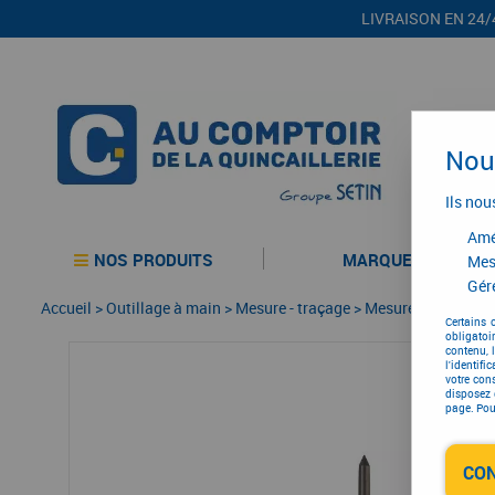
LIVRAISON EN 24/
Nous
Ils nou
Amél
NOS PRODUITS
MARQUES
Mes
Gére
Accueil
>
Outillage à main
>
Mesure - traçage
>
Mesure - traçage
>
Certains 
obligatoi
contenu, 
l'identifi
votre con
disposez 
page. Pour
CO