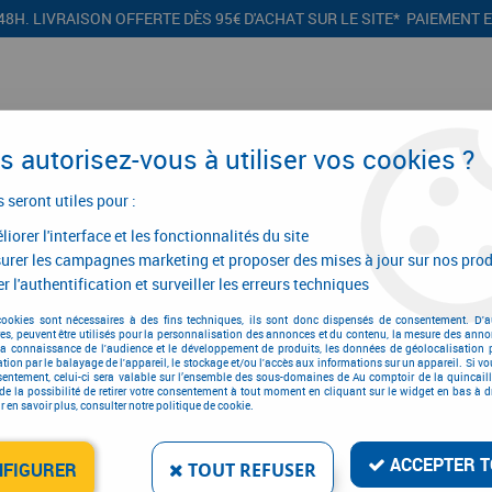
48H. LIVRAISON OFFERTE DÈS 95€ D'ACHAT SUR LE SITE* PAIEMENT 
 autorisez-vous à utiliser vos cookies ?
s seront utiles pour :
iorer l'interface et les fonctionnalités du site
CONFIGURATEURS
PROMOTIONS
urer les campagnes marketing et proposer des mises à jour sur nos prod
r l'authentification et surveiller les erreurs techniques
Crayon de chantier et porte-mine
>
Accessoires Pica Dry
cookies sont nécessaires à des fins techniques, ils sont donc dispensés de consentement. D'a
res, peuvent être utilisés pour la personnalisation des annonces et du contenu, la mesure des anno
la connaissance de l'audience et le développement de produits, les données de géolocalisation p
cation par le balayage de l'appareil, le stockage et/ou l'accès aux informations sur un appareil. Si 
sentement, celui-ci sera valable sur l’ensemble des sous-domaines de Au comptoir de la quincaill
ACCESSOIRES PICA DR
de la possibilité de retirer votre consentement à tout moment en cliquant sur le widget en bas à dr
 en savoir plus, consulter notre politique de cookie.
Réf. :
16648
19
,
57
€
TTC
ACCEPTER T
NFIGURER
TOUT REFUSER