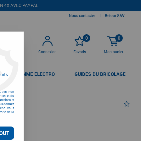
EN 4X AVEC PAYPAL
Nous contacter
|
Retour SAV
0
0
Connexion
Favoris
Mon panier
LA GAMME ÉLECTRO
GUIDES DU BRICOLAGE
uits
utres, non
nces et du
récises et
vous donnez
erie. Vous
Y
oite de la
OUT