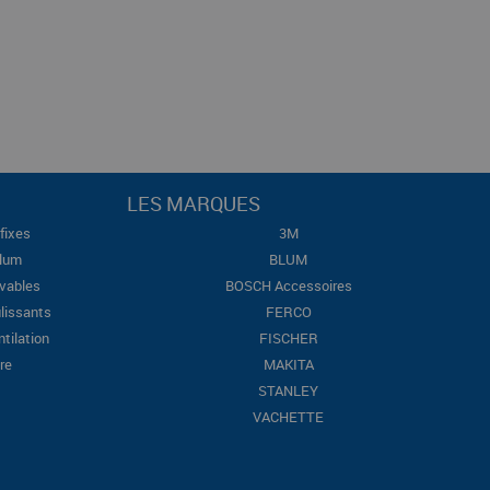
LES MARQUES
fixes
3M
Blum
BLUM
evables
BOSCH Accessoires
lissants
FERCO
ntilation
FISCHER
re
MAKITA
STANLEY
VACHETTE