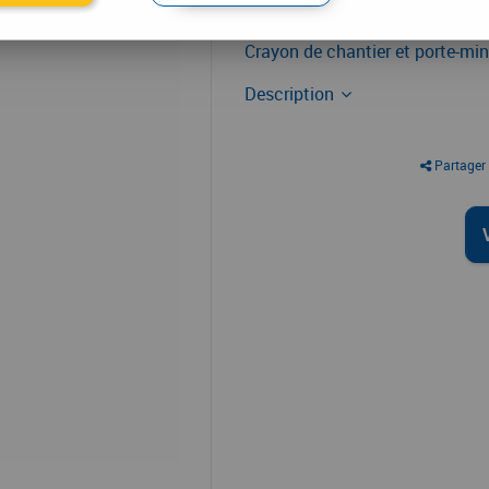
Mesure - traçage
Crayon de chantier et porte-mi
Description
Partager