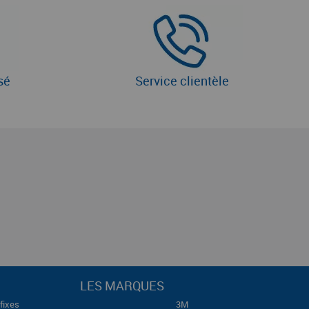
sé
Service clientèle
LES MARQUES
fixes
3M