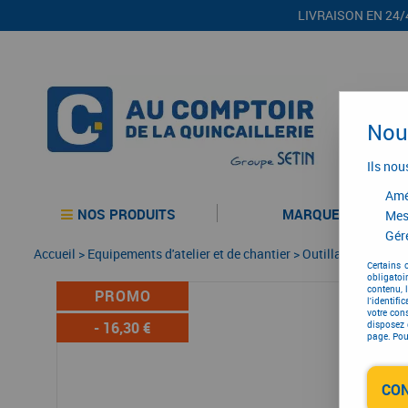
LIVRAISON EN 24/
Nous
Ils nou
Amél
NOS PRODUITS
MARQUES
Mes
Gére
Accueil
>
Equipements d'atelier et de chantier
>
Outillage électriqu
Certains 
obligatoi
contenu, 
PROMO
l'identifi
votre con
-
16,30
€
disposez 
page. Pour
CO