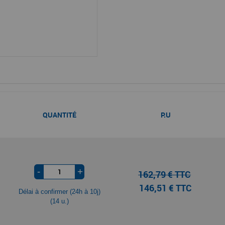
QUANTITÉ
P.U
-
+
162,79 € TTC
146,51 € TTC
Délai à confirmer (24h à 10j)
(14 u.)