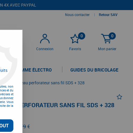
EN 4X AVEC PAYPAL
Nous contacter
|
Retour SAV
0
0
Connexion
Favoris
Mon panier
LA GAMME ÉLECTRO
GUIDES DU BRICOLAGE
uits
e pour marteau perforateur sans fil SDS + 328
utres, non
nces et du
récises et
vous donnez
erie. Vous
TEAU PERFORATEUR SANS FIL SDS + 328
oite de la
OUT
eu de
162,79
€