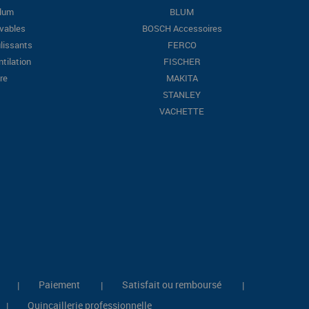
Blum
BLUM
evables
BOSCH Accessoires
lissants
FERCO
ntilation
FISCHER
re
MAKITA
STANLEY
VACHETTE
Paiement
Satisfait ou remboursé
|
|
|
Quincaillerie professionnelle
|