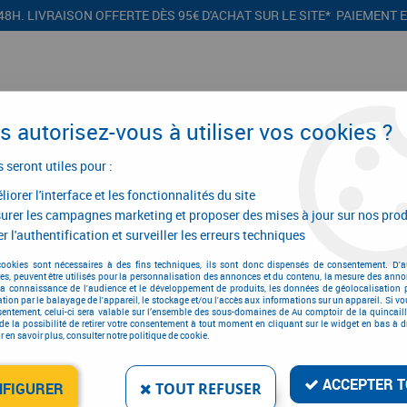
48H. LIVRAISON OFFERTE DÈS 95€ D'ACHAT SUR LE SITE* PAIEMENT 
 autorisez-vous à utiliser vos cookies ?
s seront utiles pour :
iorer l'interface et les fonctionnalités du site
CONFIGURATEURS
PROMOTIONS
urer les campagnes marketing et proposer des mises à jour sur nos prod
r l'authentification et surveiller les erreurs techniques
e et électroportatif
>
Perforateur
>
Perforateur sans fil SDS+
>
Accessoir
cookies sont nécessaires à des fins techniques, ils sont donc dispensés de consentement. D'a
res, peuvent être utilisés pour la personnalisation des annonces et du contenu, la mesure des anno
la connaissance de l'audience et le développement de produits, les données de géolocalisation p
cation par le balayage de l'appareil, le stockage et/ou l'accès aux informations sur un appareil. Si 
sentement, celui-ci sera valable sur l’ensemble des sous-domaines de Au comptoir de la quincaill
ACCESSOIRE POUR MAR
de la possibilité de retirer votre consentement à tout moment en cliquant sur le widget en bas à dr
 en savoir plus, consulter notre politique de cookie.
Réf. :
14506
146
,
51
€
TTC
ACCEPTER T
au li
NFIGURER
TOUT REFUSER