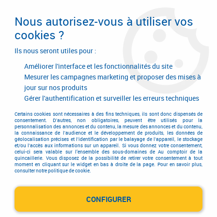
Livraison en 24/48H. Livraison offerte dès
95€ d'achat sur le site* Paiement en 4x
Nous autorisez-vous à utiliser vos
avec Paypal
cookies ?
0
Ils nous seront utiles pour :
Améliorer l'interface et les fonctionnalités du site
Mesurer les campagnes marketing et proposer des mises à
jour sur nos produits
Accueil
>
Consommables
>
Abrasif
>
Abrasif
>
Feuille Mirka
>
Abranet
ACE HD auto-aggrippante
Gérer l'authentification et surveiller les erreurs techniques
Certains cookies sont nécessaires à des fins techniques, ils sont donc dispensés de
consentement. D'autres, non obligatoires, peuvent être utilisés pour la
personnalisation des annonces et du contenu, la mesure des annonces et du contenu,
la connaissance de l'audience et le développement de produits, les données de
géolocalisation précises et l'identification par le balayage de l'appareil, le stockage
et/ou l'accès aux informations sur un appareil. Si vous donnez votre consentement,
celui-ci sera valable sur l’ensemble des sous-domaines de Au comptoir de la
quincaillerie. Vous disposez de la possibilité de retirer votre consentement à tout
moment en cliquant sur le widget en bas à droite de la page. Pour en savoir plus,
consulter notre politique de cookie.
CONFIGURER