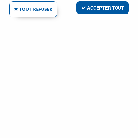
ACCEPTER TOUT
TOUT REFUSER
ABRANET ACE HD AUTO-AGGRIPPANTE
Réf. :
44059
52
,
80
€
TTC
À partir de
Abrasif
Feuille Mirka