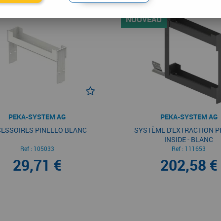
NOUVEAU
PEKA-SYSTEM AG
PEKA-SYSTEM AG
ESSOIRES PINELLO BLANC
SYSTÈME D'EXTRACTION P
INSIDE - BLANC
Ref :
105033
Ref :
111653
29,71 €
202,58 €