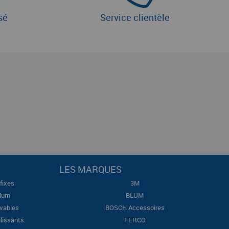
sé
Service clientèle
LES MARQUES
fixes
3M
Blum
BLUM
evables
BOSCH Accessoires
lissants
FERCO