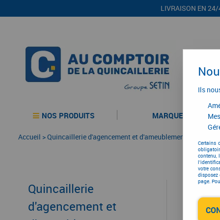
LIVRAISON EN 24/
Nous
Ils nou
Amél
NOS PRODUITS
MARQUES
Mes
Gére
Accueil
>
Quincaillerie d'agencement et d'ameublement
>
Agenceme
Certains 
obligatoi
contenu, 
l'identifi
votre con
disposez 
page. Pour
Quincaillerie
d'agencement et
CO