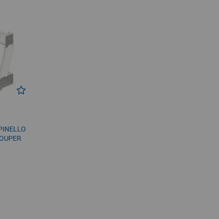
PINELLO
COUPER