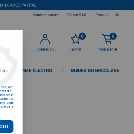
EN 4X AVEC PAYPAL
Nous contacter
|
Retour SAV
|
Partager
0
0
Connexion
Favoris
Mon panier
LA GAMME ÉLECTRO
GUIDES DU BRICOLAGE
uits
a
utres, non
nces et du
récises et
vous donnez
erie. Vous
oite de la
OUT