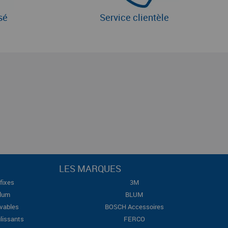
sé
Service clientèle
LES MARQUES
fixes
3M
Blum
BLUM
evables
BOSCH Accessoires
lissants
FERCO