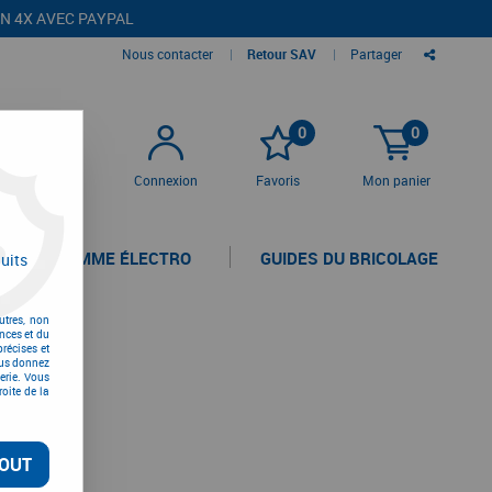
EN 4X AVEC PAYPAL
Nous contacter
|
Retour SAV
|
Partager
0
0
Connexion
Favoris
Mon panier
LA GAMME ÉLECTRO
GUIDES DU BRICOLAGE
uits
utres, non
nces et du
récises et
vous donnez
erie. Vous
oite de la
OUT