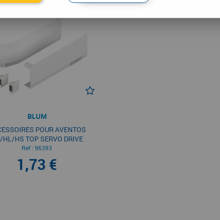
BLUM
CESSOIRES POUR AVENTOS
/HL/HS TOP SERVO DRIVE
Ref :
96393
1,73 €